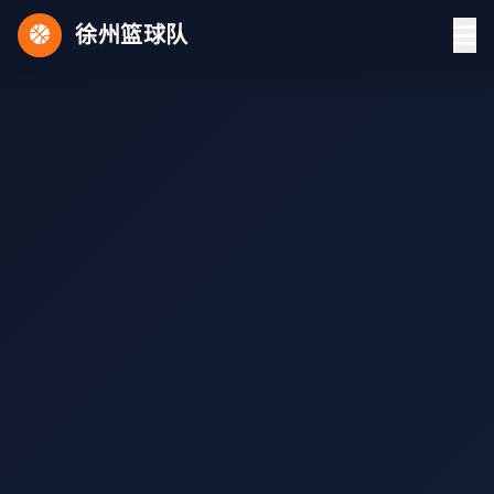
徐州篮球队